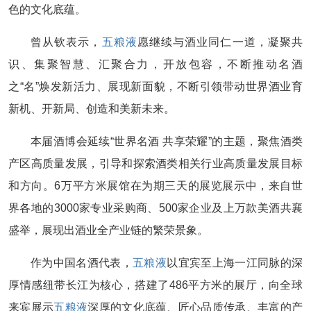
色的文化底蕴。
曾从钦表示，
五粮液
愿继续与酒业同仁一道，凝聚共
识、集聚智慧、汇聚合力，开放包容，不断推动名酒
之“名”焕发新活力、展现新面貌，不断引领带动世界酒业育
新机、开新局、创造和美新未来。
本届酒博会延续“世界名酒 共享荣耀”的主题，聚焦酒类
产区高质量发展，引导和探索酒类相关行业高质量发展目标
和方向。6万平方米展馆在为期三天的展览展示中，来自世
界各地的3000家专业采购商、500家企业及上万款美酒共襄
盛举，展现出酒业全产业链的繁荣景象。
作为中国名酒代表，
五粮液
以宜宾至上海一江同脉的深
厚情感纽带长江为核心，搭建了486平方米的展厅，向全球
来宾展示
五粮液
深厚的文化底蕴、匠心品质传承、丰富的产