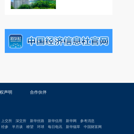
权声明
合作伙伴
上交所
深交所
新华丝路
新华信用
新华网
参考消息
经参
半月谈
瞭望
环球
每日电讯
新华烟草
中国财富网