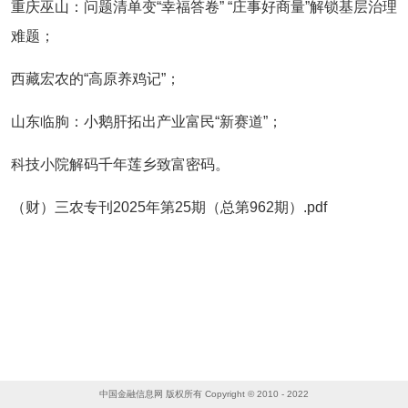
重庆巫山：问题清单变“幸福答卷” “庄事好商量”解锁基层治理
难题；
西藏宏农的“高原养鸡记”；
山东临朐：小鹅肝拓出产业富民“新赛道”；
科技小院解码千年莲乡致富密码。
（财）三农专刊2025年第25期（总第962期）.pdf
中国金融信息网 版权所有 Copyright © 2010 - 2022