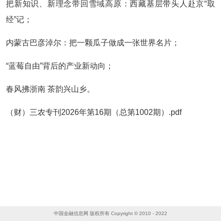
把新知识、新理念带回雪域高原：西藏基层带头人赴京“取
经”记；
内蒙古巴彦淖尔：把一颗瓜子做成一张世界名片；
“蓝莓自由”背后的产业新动向；
春风拂浙南 茶韵兴山乡。
（财）三农专刊2026年第16期（总第1002期）.pdf
中国金融信息网 版权所有 Copyright © 2010 - 2022