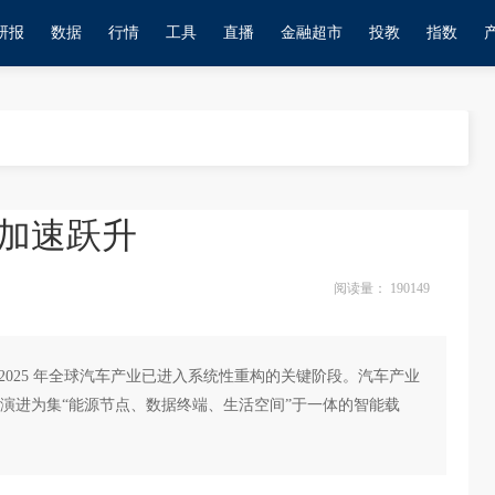
研报
数据
行情
工具
直播
金融超市
投教
指数
加速跃升
阅读量：
190149
提出，2025 年全球汽车产业已进入系统性重构的关键阶段。汽车产业
演进为集“能源节点、数据终端、生活空间”于一体的智能载