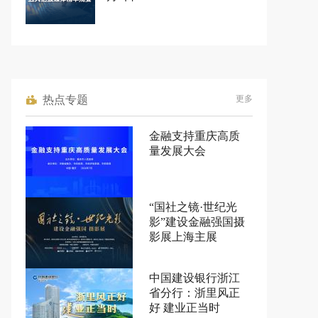
热点专题
更多
金融支持重庆高质
量发展大会
“国社之镜·世纪光
影”建设金融强国摄
影展上海主展
中国建设银行浙江
省分行：浙里风正
好 建业正当时