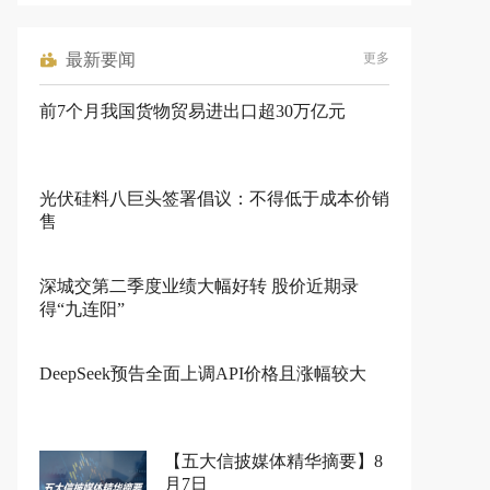
最新要闻
更多
前7个月我国货物贸易进出口超30万亿元
光伏硅料八巨头签署倡议：不得低于成本价销
售
深城交第二季度业绩大幅好转 股价近期录
得“九连阳”
DeepSeek预告全面上调API价格且涨幅较大
【五大信披媒体精华摘要】8
月7日