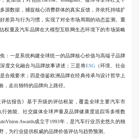
多源数据，捕捉核心消费群体的真实反馈，并依托持续扩
好差异与行为习惯，实现了对全市场周期的动态监测。重
的评估权重及汽车品牌在大模型互联网生态环境下的市场策略
焦：一是系统构建全球统一的品牌核心价值与高端子品牌
行深度文化融合与品牌故事讲述；三是将
ESG
（环境、社会
是合规要求；四是借鉴欧洲品牌在经典传承与设计哲学上
验，走出独特的品牌向上路径。
车品牌价值评估报告》基于升级的评估框架，覆盖全球主要汽车市
执行效能、社交媒体全球声量及品牌健康度追踪等多维数
sion Awards成立于1993年，是汽车行业历史悠久的独
野，为行业提供权威的品牌价值评估与趋势预测。