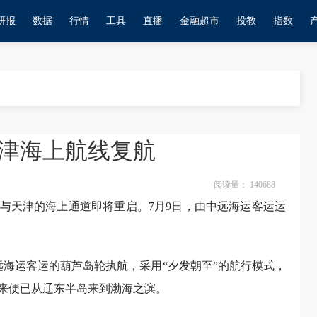
研报
数据
行情
工具
直播
金融超市
投教
指数
天津海上航线复航
阅读量：
140688
与天津的海上通道即将重启。7月9日，由中远海运客运运
中远海运客运的葫芦岛轮执航，采用“夕发朝至”的航行模式，
来便已从辽东半岛来到渤海之滨。