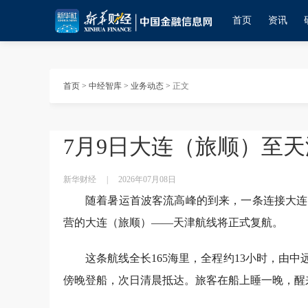
首页
资讯
首页
>
中经智库
>
业务动态
>
正文
7月9日大连（旅顺）至
新华财经
|
2026年07月08日
随着暑运首波客流高峰的到来，一条连接大连
营的大连（旅顺）——天津航线将正式复航。
这条航线全长165海里，全程约13小时，由
傍晚登船，次日清晨抵达。旅客在船上睡一晚，醒