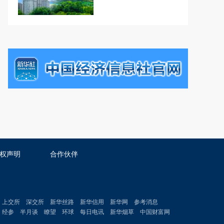
权声明
合作伙伴
上交所
深交所
新华丝路
新华信用
新华网
参考消息
经参
半月谈
瞭望
环球
每日电讯
新华烟草
中国财富网