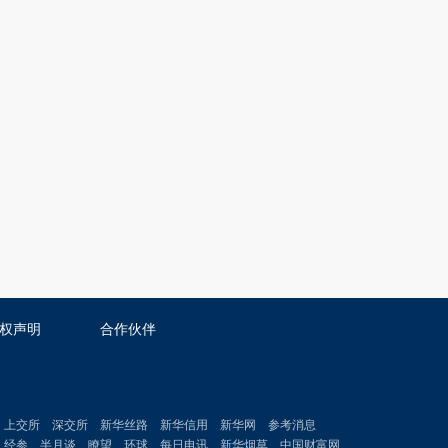
权声明
合作伙伴
上交所
深交所
新华丝路
新华信用
新华网
参考消息
经参
半月谈
瞭望
环球
每日电讯
新华烟草
中国财富网