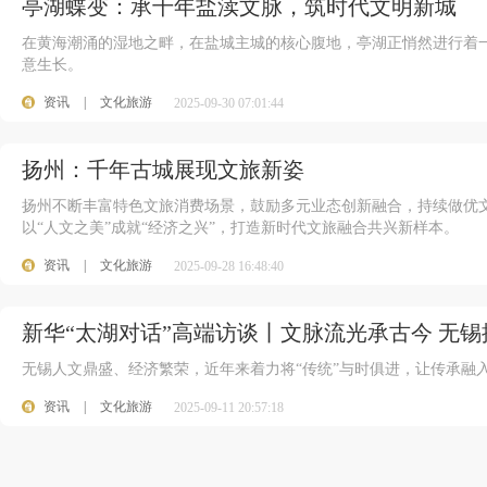
亭湖蝶变：承千年盐渎文脉，筑时代文明新城
在黄海潮涌的湿地之畔，在盐城主城的核心腹地，亭湖正悄然进行着
意生长。
资讯
|
文化旅游
2025-09-30 07:01:44
扬州：千年古城展现文旅新姿
扬州不断丰富特色文旅消费场景，鼓励多元业态创新融合，持续做优
以“人文之美”成就“经济之兴”，打造新时代文旅融合共兴新样本。
资讯
|
文化旅游
2025-09-28 16:48:40
新华“太湖对话”高端访谈丨文脉流光承古今 无
无锡人文鼎盛、经济繁荣，近年来着力将“传统”与时俱进，让传承融
资讯
|
文化旅游
2025-09-11 20:57:18
72