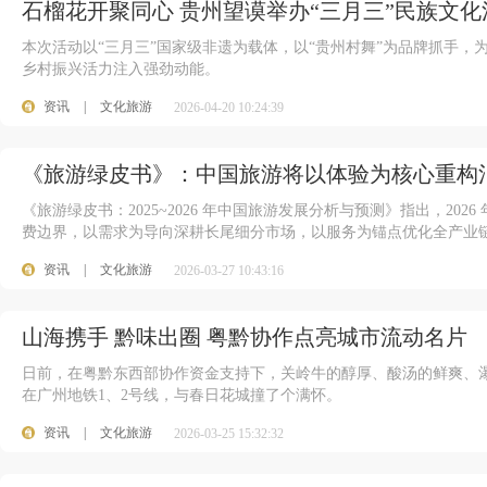
石榴花开聚同心 贵州望谟举办“三月三”民族文化
本次活动以“三月三”国家级非遗为载体，以“贵州村舞”为品牌抓手
乡村振兴活力注入强劲动能。
资讯
|
文化旅游
2026-04-20 10:24:39
《旅游绿皮书》：中国旅游将以体验为核心重构
《旅游绿皮书：2025~2026 年中国旅游发展分析与预测》指出，20
费边界，以需求为导向深耕长尾细分市场，以服务为锚点优化全产业链
资讯
|
文化旅游
2026-03-27 10:43:16
72
山海携手 黔味出圈 粤黔协作点亮城市流动名片
日前，在粤黔东西部协作资金支持下，关岭牛的醇厚、酸汤的鲜爽、
在广州地铁1、2号线，与春日花城撞了个满怀。
资讯
|
文化旅游
2026-03-25 15:32:32