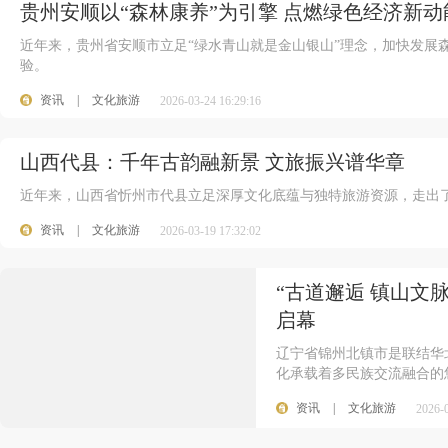
贵州安顺以“森林康养”为引擎 点燃绿色经济新动
近年来，贵州省安顺市立足“绿水青山就是金山银山”理念，加快发展
验。
资讯
|
文化旅游
2026-03-24 16:29:16
山西代县：千年古韵融新景 文旅振兴谱华章
近年来，山西省忻州市代县立足深厚文化底蕴与独特旅游资源，走出
资讯
|
文化旅游
2026-03-19 17:32:02
“古道邂逅 镇山文
启幕
辽宁省锦州北镇市是联结华
化承载着多民族交流融合的
资讯
|
文化旅游
2026-0