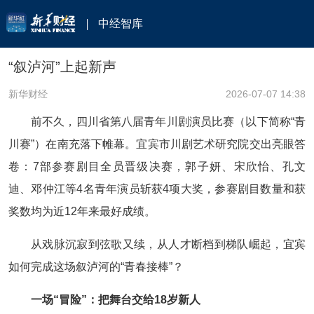
中经智库
“叙泸河”上起新声
新华财经
2026-07-07 14:38
前不久，四川省第八届青年川剧演员比赛（以下简称“青
川赛”）在南充落下帷幕。宜宾市川剧艺术研究院交出亮眼答
卷：7部参赛剧目全员晋级决赛，郭子妍、宋欣怡、孔文
迪、邓仲江等4名青年演员斩获4项大奖，参赛剧目数量和获
奖数均为近12年来最好成绩。
从戏脉沉寂到弦歌又续，从人才断档到梯队崛起，宜宾
如何完成这场叙泸河的“青春接棒”？
一场“冒险”：把舞台交给18岁新人