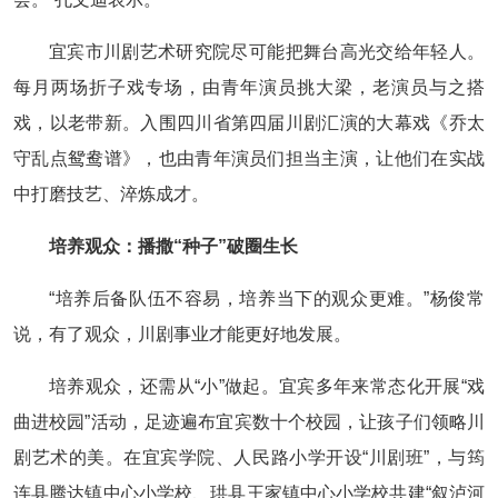
宜宾市川剧艺术研究院尽可能把舞台高光交给年轻人。
每月两场折子戏专场，由青年演员挑大梁，老演员与之搭
戏，以老带新。入围四川省第四届川剧汇演的大幕戏《乔太
守乱点鸳鸯谱》，也由青年演员们担当主演，让他们在实战
中打磨技艺、淬炼成才。
培养观众：播撒“种子”破圈生长
“培养后备队伍不容易，培养当下的观众更难。”杨俊常
说，有了观众，川剧事业才能更好地发展。
培养观众，还需从“小”做起。宜宾多年来常态化开展“戏
曲进校园”活动，足迹遍布宜宾数十个校园，让孩子们领略川
剧艺术的美。在宜宾学院、人民路小学开设“川剧班”，与筠
连县腾达镇中心小学校、珙县王家镇中心小学校共建“叙泸河