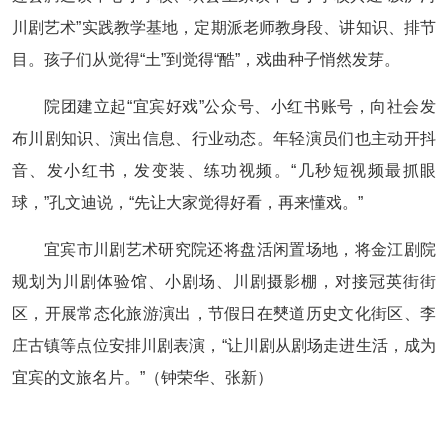
川剧艺术”实践教学基地，定期派老师教身段、讲知识、排节
目。孩子们从觉得“土”到觉得“酷”，戏曲种子悄然发芽。
院团建立起“宜宾好戏”公众号、小红书账号，向社会发
布川剧知识、演出信息、行业动态。年轻演员们也主动开抖
音、发小红书，发变装、练功视频。“几秒短视频最抓眼
球，”孔文迪说，“先让大家觉得好看，再来懂戏。”
宜宾市川剧艺术研究院还将盘活闲置场地，将金江剧院
规划为川剧体验馆、小剧场、川剧摄影棚，对接冠英街街
区，开展常态化旅游演出，节假日在僰道历史文化街区、李
庄古镇等点位安排川剧表演，“让川剧从剧场走进生活，成为
宜宾的文旅名片。”（钟荣华、张新）