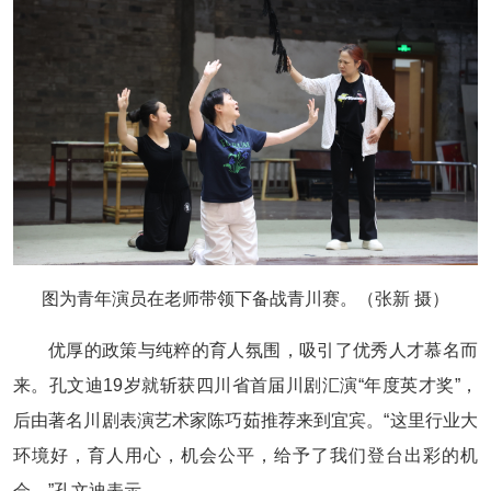
图为青年演员在老师带领下备战青川赛。（张新 摄）
优厚的政策与纯粹的育人氛围，吸引了优秀人才慕名而
来。孔文迪19岁就斩获四川省首届川剧汇演“年度英才奖”，
后由著名川剧表演艺术家陈巧茹推荐来到宜宾。“这里行业大
环境好，育人用心，机会公平，给予了我们登台出彩的机
会。”孔文迪表示。