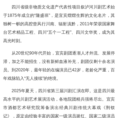
四川省级非物质文化遗产代表性项目叙泸河川剧艺术始
于1875年成立的“隆盛班”，是宜宾熠熠生辉的文化名片，其
独树一帜的高腔曾风行川南、辐射滇黔，2011年荣获国家舞
台艺术精品工程、四川“五个一工程”、四川文华奖，成为其
高光时刻。
从20世纪90年代开始，宜宾剧团逐渐人才外流、发展停
滞，加之不能招生，没有新鲜血液补充，剧团仅剩十余名演
员。到2020年，最年轻的在编演员已42岁，老龄化严重，百
年戏脉陷入“无人接续”的绝境。
2025年夏天，四川省第三届川剧汇演在即。这是四川最
高水平的川剧艺术展演活动，各地院团精兵强将尽出。宜宾
市酒都艺术研究院筹备演出经典川剧传统大幕戏《荆钗
记》，原定由经验丰富的国家一级演员谢红、国家二级演员