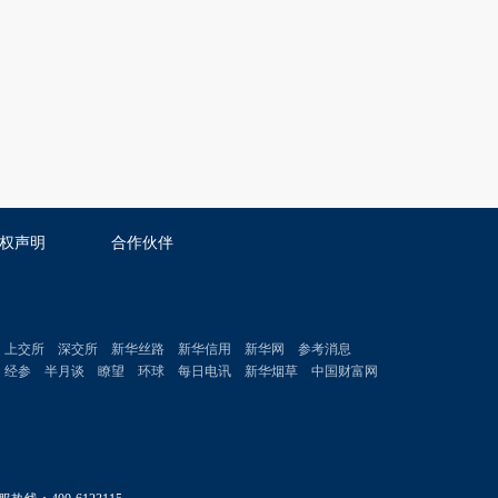
权声明
合作伙伴
上交所
深交所
新华丝路
新华信用
新华网
参考消息
经参
半月谈
瞭望
环球
每日电讯
新华烟草
中国财富网