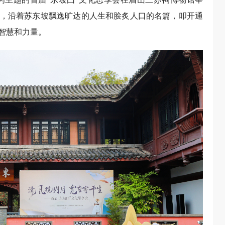
，沿着苏东坡飘逸旷达‌的人生和脍炙人口的名篇，叩开通
智慧和力量。