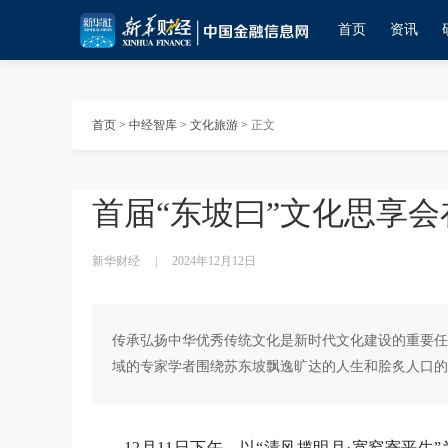
首页
资讯
首页
>
中经智库
>
文化旅游
>
正文
首届“东坡曰”文化思享
新华财经
|
2024年12月12日
传承弘扬中华优秀传统文化是新时代文化建设的重要任
域的专家学者围绕苏东坡飘逸旷达‌的人生和脍炙人口
12月11日下午，以“清风揽明月·宽窄寄平