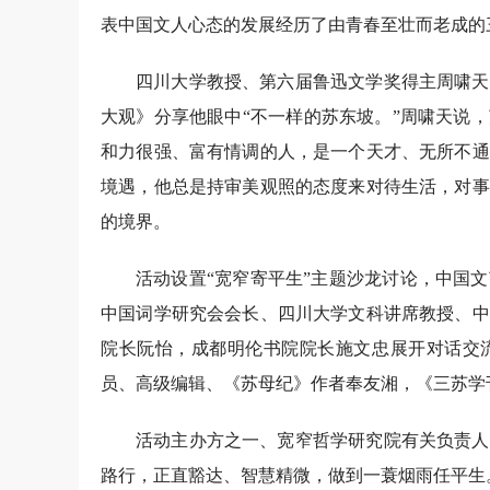
表中国文人心态的发展经历了由青春至壮而老成的
四川大学教授、第六届鲁迅文学奖得主周啸天
大观》分享他眼中“不一样的苏东坡。”周啸天说
和力很强、富有情调的人，是一个天才、无所不通
境遇，他总是持审美观照的态度来对待生活，对事
的境界。
活动设置“宽窄寄平生”主题沙龙讨论，中国
中国词学研究会会长、四川大学文科讲席教授、中
院长阮怡，成都明伦书院院长施文忠展开对话交
员、高级编辑、《苏母纪》作者奉友湘，《三苏学
活动主办方之一、宽窄哲学研究院有关负责人
路行，正直豁达、智慧精微，做到一蓑烟雨任平生