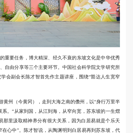
的重要任务，博大精深、经久不衰的东坡文化是中华优秀
、自由分享等三个主要环节。中国社会科学院文学研究所
学会副会长陈才智首先作主题讲座，围绕“豁达人生宽窄
游黄州（今黄冈），走到大海之南的儋州，以“身行万里半
联系。“从家到国，从江到海，从窄向宽，苏东坡的一生熠
易那里汲取精神养分有很大关系，因为白居易就是个乐天
窄在心中”。陈才智说，从陶渊明到白居易再到苏东坡，代