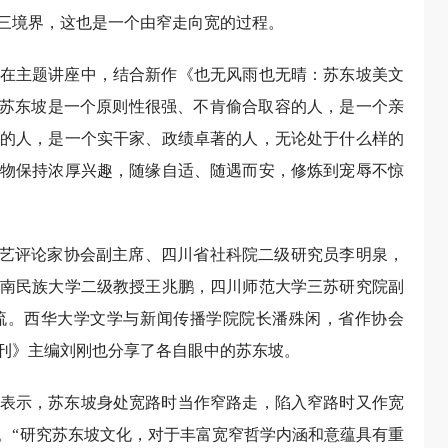
三境界，这也是一个由窄走向宽的过程。
在主题讲座中，结合新作《也无风雨也无晴：苏东坡美文
，苏东坡是一个原则性很强、不肯偷合取容的人，是一个亲
的人，是一个实干家、政绩卓著的人，无论处于什么样的
物保持浓厚兴趣，随缘自适、随遇而安，修炼到宠辱不惊
文艺评论家协会副主席、四川省社科院二级研究员李明泉，
南民族大学二级教授王兆鹏，四川师范大学三苏研究院副
流。西华大学文学与新闻传播学院院长潘殊闲，省作协会
刊》主编刘刚也分享了各自眼中的苏东坡。
表示，苏东坡身处宽路时当作窄路走，陷入窄路时又作宽
。“研究苏东坡文化，对于丰富宽窄哲学内涵和意蕴具有重