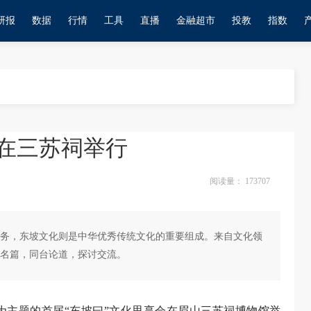
研报
数据
行情
工具
直播
金融超市
投教
指数
会在三苏祠举行
阅读量：
173707
务，东坡文化则是中华优秀传统文化的重要组成。来自文化领
的名篇，同台论道，探讨交流。
生”为主题的首届“东坡曰”文化思享会在眉山三苏祠博物馆举