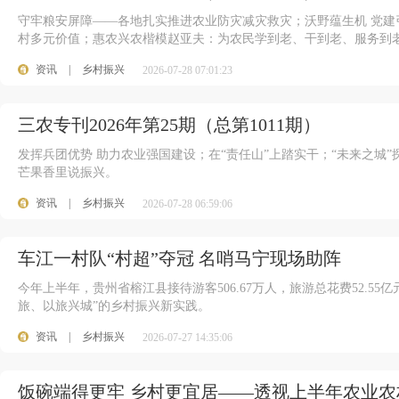
守牢粮安屏障——各地扎实推进农业防灾减灾救灾；沃野蕴生机 党
村多元价值；惠农兴农楷模赵亚夫：为农民学到老、干到老、服务到老
资讯
|
乡村振兴
2026-07-28 07:01:23
三农专刊2026年第25期（总第1011期）
发挥兵团优势 助力农业强国建设；在“责任山”上踏实干；“未来之城”
芒果香里说振兴。
资讯
|
乡村振兴
2026-07-28 06:59:06
100
车江一村队“村超”夺冠 名哨马宁现场助阵
今年上半年，贵州省榕江县接待游客506.67万人，旅游总花费52.55
旅、以旅兴城”的乡村振兴新实践。
资讯
|
乡村振兴
2026-07-27 14:35:06
饭碗端得更牢 乡村更宜居——透视上半年农业