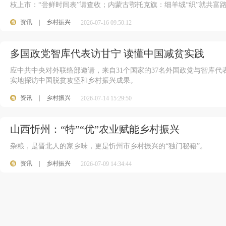
枝上市：“尝鲜时间表”请查收；内蒙古鄂托克旗：细羊绒“织”就共富
资讯
|
乡村振兴
2026-07-16 09:50:12
多国政党智库代表访甘宁 读懂中国减贫实践
应中共中央对外联络部邀请，来自31个国家的37名外国政党与智库
实地探访中国脱贫攻坚和乡村振兴成果。
资讯
|
乡村振兴
2026-07-14 15:29:50
山西忻州：“特”“优”农业赋能乡村振兴
杂粮，是晋北人的家乡味，更是忻州市乡村振兴的“独门秘籍”。
资讯
|
乡村振兴
2026-07-09 14:34:44
100