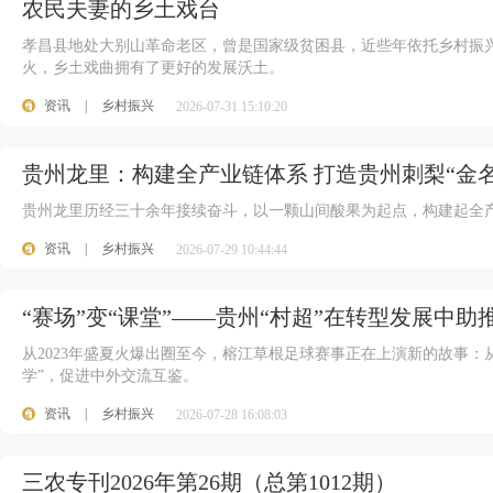
农民夫妻的乡土戏台
孝昌县地处大别山革命老区，曾是国家级贫困县，近些年依托乡村振
火，乡土戏曲拥有了更好的发展沃土。
资讯
|
乡村振兴
2026-07-31 15:10:20
贵州龙里：构建全产业链体系 打造贵州刺梨“金名
贵州龙里历经三十余年接续奋斗，以一颗山间酸果为起点，构建起全产
资讯
|
乡村振兴
2026-07-29 10:44:44
“赛场”变“课堂”——贵州“村超”在转型发展中助
从2023年盛夏火爆出圈至今，榕江草根足球赛事正在上演新的故事：从
学”，促进中外交流互鉴。
资讯
|
乡村振兴
2026-07-28 16:08:03
三农专刊2026年第26期（总第1012期）