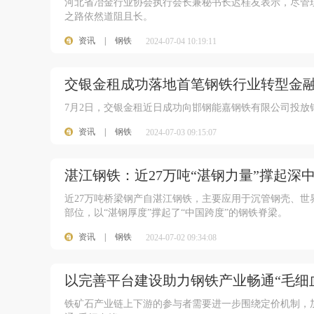
河北省冶金行业协会执行会长兼秘书长迟桂友表示，尽管
之路依然道阻且长。
资讯
|
钢铁
2024-07-04 10:19:11
交银金租成功落地首笔钢铁行业转型金
7月2日，交银金租近日成功向邯钢能嘉钢铁有限公司投放
资讯
|
钢铁
2024-07-03 09:15:07
100
湛江钢铁：近27万吨“湛钢力量”撑起深
近27万吨桥梁钢产自湛江钢铁，主要应用于沉管钢壳、
部位，以“湛钢厚度”撑起了“中国跨度”的钢铁脊梁。
资讯
|
钢铁
2024-07-02 09:34:08
以完善平台建设助力钢铁产业畅通“毛细
铁矿石产业链上下游的参与者需要进一步围绕定价机制，