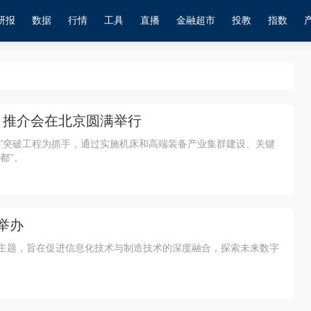
研报
数据
行情
工具
直播
金融超市
投教
指数
）推介会在北京圆满举行
31”突破工程为抓手，通过实施机床和高端装备产业集群建设、关键
都”。
举办
为主题，旨在促进信息化技术与制造技术的深度融合，探索未来数字