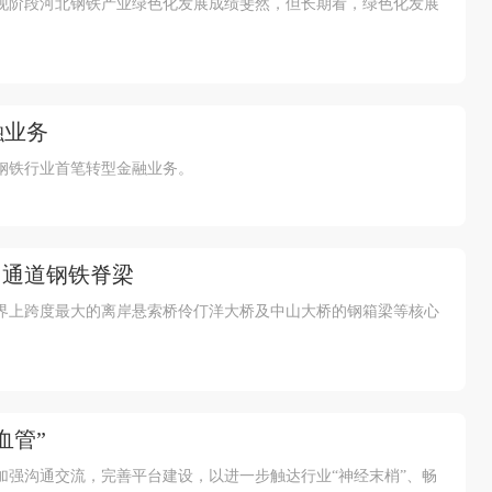
现阶段河北钢铁产业绿色化发展成绩斐然，但长期看，绿色化发展
融业务
钢铁行业首笔转型金融业务。
中通道钢铁脊梁
世界上跨度最大的离岸悬索桥伶仃洋大桥及中山大桥的钢箱梁等核心
血管”
加强沟通交流，完善平台建设，以进一步触达行业“神经末梢”、畅