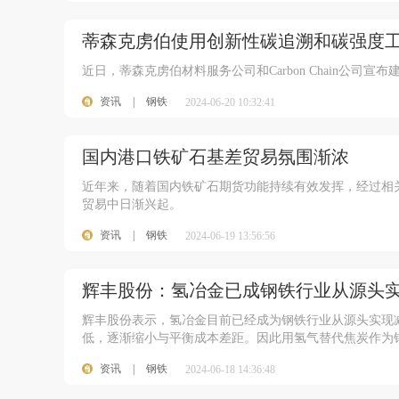
蒂森克虏伯使用创新性碳追溯和碳强度
近日，蒂森克虏伯材料服务公司和Carbon Chain公
资讯
|
钢铁
2024-06-20 10:32:41
国内港口铁矿石基差贸易氛围渐浓
近年来，随着国内铁矿石期货功能持续有效发挥，经过相
贸易中日渐兴起。
资讯
|
钢铁
2024-06-19 13:56:56
100
辉丰股份：氢冶金已成钢铁行业从源头
辉丰股份表示，氢冶金目前已经成为钢铁行业从源头实现
低，逐渐缩小与平衡成本差距。因此用氢气替代焦炭作为
资讯
|
钢铁
2024-06-18 14:36:48